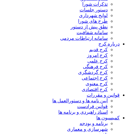
تذکرات شورا
دستور جلسات
لوایح شهرداری
طرح های شورا
نطق پیش از دستور
سامانه شفافیت
سامانه ارتباطات مردمی
درباره کرج
کرج قدیم
کرج امروز
کرج علمی
کرج فرهنگی
کرج گردشگری
کرج اجتماعی
کرج معنوی
کرج اقتصادی
قوانین و مقررات
آیین نامه ها و دستورالعمل ها
قوانین فرادست
اسناد راهبردی و برنامه ها
کمیسیون ها
برنامه و بودجه
شهرسازی و معماری