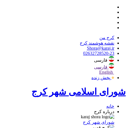
کرج من
نقشه هوشمند کرج
Shora@karaj.ir
02632728520-23
فارسی
فارسی
English
پخش زنده
شورای اسلامی شهر کرج
خانه
درباره کرج
شورای شهر کرج