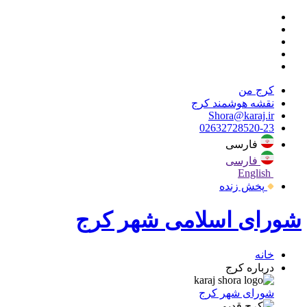
کرج من
نقشه هوشمند کرج
Shora@karaj.ir
02632728520-23
فارسی
فارسی
English
پخش زنده
شورای اسلامی شهر کرج
خانه
درباره کرج
شورای شهر کرج