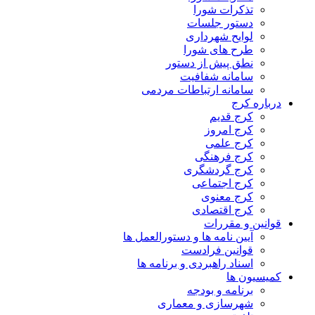
تذکرات شورا
دستور جلسات
لوایح شهرداری
طرح های شورا
نطق پیش از دستور
سامانه شفافیت
سامانه ارتباطات مردمی
درباره کرج
کرج قدیم
کرج امروز
کرج علمی
کرج فرهنگی
کرج گردشگری
کرج اجتماعی
کرج معنوی
کرج اقتصادی
قوانین و مقررات
آیین نامه ها و دستورالعمل ها
قوانین فرادست
اسناد راهبردی و برنامه ها
کمیسیون ها
برنامه و بودجه
شهرسازی و معماری