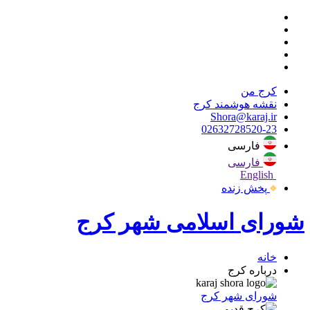
کرج من
نقشه هوشمند کرج
Shora@karaj.ir
02632728520-23
فارسی
فارسی
English
پخش زنده
شورای اسلامی شهر کرج
خانه
درباره کرج
شورای شهر کرج