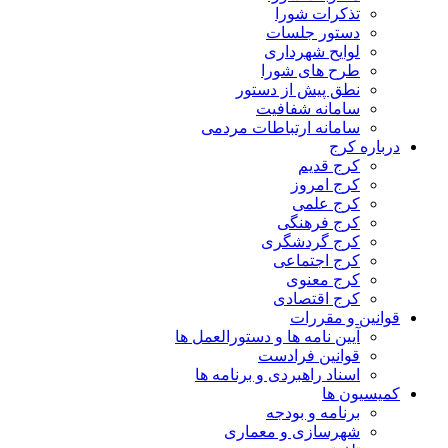
تذکرات شورا
دستور جلسات
لوایح شهرداری
طرح های شورا
نطق پیش از دستور
سامانه شفافیت
سامانه ارتباطات مردمی
درباره کرج
کرج قدیم
کرج امروز
کرج علمی
کرج فرهنگی
کرج گردشگری
کرج اجتماعی
کرج معنوی
کرج اقتصادی
قوانین و مقررات
آیین نامه ها و دستورالعمل ها
قوانین فرادست
اسناد راهبردی و برنامه ها
کمیسیون ها
برنامه و بودجه
شهرسازی و معماری