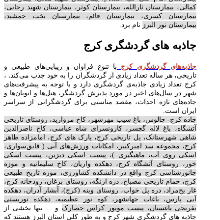
کمالی، بیمارستان ثارالله، بیمارستان کوثر، بیمارستان شهید رجایی،
بیمارستان کسری، بیمارستان قائم، بیمارستان تخت جمشید،
بیمارستان نور البرز
نام برد.
جاذبه های گردشگری کرج
جاذبه‌های گردشگری کرج
با تنوع فراوان و زیبایی‌های طبیعی و
.
تاریخی، هر ساله تعداد زیادی از گردشگران را به خود جذب می‌کند
،
کرج تعداد زیادی جاذبه‌ی گردشگری دارد و با توجه به پیشرفت‌های
شهر در سال‌های اخیر در مورد پذیرش گردشگر، هتل‌ها و اتوبان‌ها و
جاده‌های تازه احداث، مقصد مناسبی برای گردشگرانی از سراسر
ایران است.
جاده کرج- چالوس، باغ سیب مهرشهر، کاخ مروارید، روستای تاریخی
آتشگاه، باغ لاله گچسر، کارونسرای شاه عباسی، کاخ ناصرالدین
شاهی شهرستانک، پل تاریخی کرج، پارک های کرج، امامزاده طاهر
کرج، مجموعه سد امیرکبیر، امکانات ورزش‌های آبی ( قایق‌سواری،
اسکی روی آب، ماهیگیری )، پیست اسکی دیزین، پیست اسکی
خور، روستای آتشگاه کرج، دهکده واریان، کاخ سلیمانیه و موزه
جانورشناسی کرج واقع در دانشکده کشاورزی، موزه تاریخ طبیعی
کرج، حمام تاریخی مصباح، دره ارنگه، روستای برغان، رودخانه کرج،
غار یخ‌مراد، دره پل خواب، روستای وینه (کرج)، آبشار آدران، دهکده
آبی پارس، باغات جهانشهر، کوه نور عظیمیه، دهکده توریستی
تفریحی باغستان، پیست موتور کراس حصارک
و ... تنها بخشی از
جاذبه های گردشگری شهر کرج و به طور کلی استان البرز هستند که