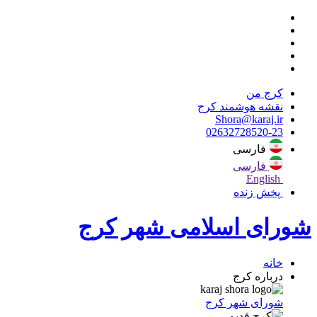
کرج من
نقشه هوشمند کرج
Shora@karaj.ir
02632728520-23
فارسی
فارسی
English
پخش زنده
شورای اسلامی شهر کرج
خانه
درباره کرج
شورای شهر کرج