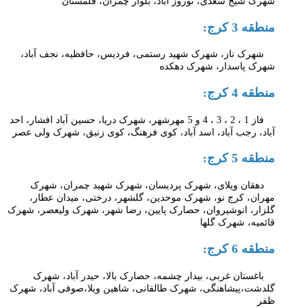
شهرک شیخ سعدی، نوروز آباد، بلوار چمران،
قلمستان
منطقه 3 کرج:
شهرک ناز،
شهرک شهید رستمی، فردیس، حافظیه، نجف آباد،
شهرک پاسدار، شهرک دهکده
منطقه 4 کرج:
فاز 1 ، 2 ، 3 ، 4 و 5 مهرشهر،
شهرک دریا،
حسین آباد افشار، احد
آباد، رجب آباد، اسد آباد، کوی فرهنگ، کوی زنبق،
شهرک ولی عصر
منطقه 5 کرج:
دهقان ویلای، شهرک پردیسان، شهرک شهید چمران، شهرک
مهران، کرج نو، شهرک موحدین، گلشهر، درختی، میدان عطار،
گلزار، انوشیروان، حصارک پایین، رضا شهر، شهرک ولیعصر، شهرک
قائمیه، شهرک گلها
منطقه 6 کرج:
باغستان غربی، بیدار چشمه، حصارک بالا، حیدر آباد، شهرک
گلدشت،پیشاهنگی، شهرک طالقانی، شاهین ویلا،صوفی آباد، شهرک
ظفر