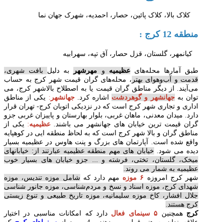
کلاک بالا، کلاک پائین، حصار، احمدیه، شهرک جهان نما
منطقه 12 کرج :
کیانمهر،
گلستان،
قزل حصار،
آق تپه،
سهرابیه
طبق آمارها محله‌های
عظیمیه
و
مهرشهر
به دلیل
بافت شهری،
قدمت و آب‌وهوای بهتر
، محله‌های گران قیمت شهر کرج به حساب‌
می‌آیند. از دیگر مناطق گران قیمت‌ یا به اصطلاح بالاشهر کرج، می
توان به
جهانشهر و گوهردشت
اشاره کرد.
جهانشهر
:
یکی از مناطق
اداری و تجاری شهر کرج است که در نزدیکی اتوبان کرج- تهران قرار
دارد. میدان معدنی، ماهان غربی، بلوار بهارستان و پاییزان غربی جزو
گران قیمت ترین خیابان های جهانشهر می باشند.
عظیمیه
:
یکی از
مناطق گران و بالا شهر کرج است که به لحاظ منطقه ایی در کوهپایه
واقع شده است. آپارتمان های بزرگ و پنت هاوس در عظیمیه بسیار
دیده می شود.
خیابان های مهم منطقه عظیمیه عبارتند از: خیابانهای
میخک، گلستان، تختی، فرشته و ... جزو خیابان های بسیار خوب
عظیمیه به شمار می روند.
شهر کرج امروزه
۶ موزه
مهم دارد که
شامل موزه تندیس، موزه
شهدای کرج، موزه اسناد و نسخ و مردم‌شناسی، موزه جانور شناسی
جلال افشار، کاخ موزه سلیمانیه، موزه تاریخ طبیعی و تنوع زیستی
کرج هستند.
کرج
همچنین
۵ سینمای فعال
دارد که امکانات مناسبی در اختیار