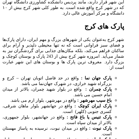
این شهر قرار دارند، مانند پردیس دانشکده کشاورزی دانشگاه تهران
که در شهر کرج واقع شده است. به طور کلی شهر کرج بیش از ۱۰
دانشگاه و مرکز آموزش عالی دارد.
پارک های کرج
شهر کرج به‌عنوان یکی از شهرهای بزرگ و مهم ایران، دارای پارک‌ها
و فضای سبز فراوانی است که نه تنها محیطی دلپذیر و آرام برای
ساکنان فراهم می‌کند، بلکه مکان‌های جذابی برای گردشگران نیز به
شمار می‌آید. امروزه شهر کرج بیش از 243 پارک و بوستان کوچک و
بزرگ دارد. معروف ترین پارک ها و بوستان های این شهر عبارت
است از:
پارک جهان نما :
واقع در حد فاصل اتوبان تهران – کرج و
بزرگراه شهید خرازی، در شهرک جهان‌نما می باشد.
پارک چمران :
واقع در بلوار شهید چمران، بالاتر از میدان
امام حسین می باشد.
باغ سیب مهرشهر :‌
واقع در مهرشهر، بلوار ارم می باشد.
پارک ایران کوچک :‌
واقع در جهانشهر بلوار ماهان شرقی،
کسری جنوبی (کلهر) است.
پارک تنیس یا باغ فاتح :‌
واقع در جهانشهر، بلوار جمهوری،
بالاتر از میدان سپاه است.
پارک نبوت :‌
واقع در میدان نبوت، نرسیده به پاساژ مهستان
است.