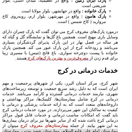
پارک ایران زمین :
واقع در عظیمیه، میدان اسبی، بلوار
شریعتی است.
پارک خانواده :
واقع در جهانشهر، بلوار مولانا است.
پارک هامون :
واقع در مهرشهر، بلوار ارم، روبه‌روی کاخ
مروارید ( کاخ شمس ) است.
درمورد پارک‌های معروف کرج می توان گفت که پارک چمران دارای
وسایل بازی مهیج است. همچنین باغ گل‌ها و نمایشگاه گل و گیاه که
هر ساله در فصل بهار در این پارک پذیرای گردشگران بسیاری
می‌باشد و رودخانه کرج از این پارک عبور می کند. همچنین پارک
خانواده با پیست دوچرخه سواری، باغ فاتح (تنیس) با مسیری زیبا
برای قدم زدن از
معروف‌ترین و بهترین پارک‌های کرج
هستند.
خدمات درمانی در کرج
شهر کرج، مرکز استان البرز، یکی از شهرهای پرجمعیت و مهم
ایران است که به دلیل رشد سریع جمعیت و توسعه زیرساخت‌های
شهری، نیازمند خدمات درمانی گسترده و کارآمد می‌باشد. خدمات
درمانی در کرج شامل بیمارستان‌ها، کلینیک‌ها، مراکز بهداشتی و
داروخانه‌های متعدد است که به ارائه خدمات پزشکی و درمانی با
.
کیفیت به ساکنان این شهر می‌پردازند
در مورد خدمات درمانی کرج
باید گفت که امکانات مناسب درمانی و خدمات قابل قبول مراکز
درمانی کرج باعث شده که از سایر شهرها نیز برای درمان بیماری‌ها
به این شهر بیایند. از جمله
بیمارستان‌های معروف کرج
میتوان از
بیمارستان امام علی علیه السلام، بیمارستان شهید مدنی، بیمارستان