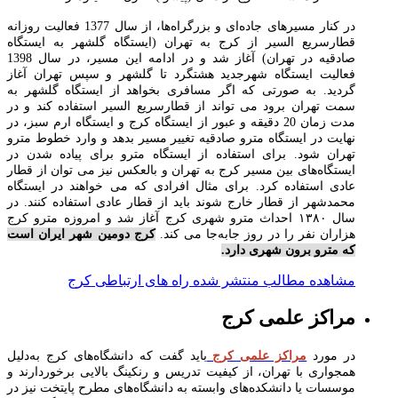
در کنار مسیرهای جاده‌ای و بزرگراه‌ها‌، از سال 1377 فعالیت روزانه
قطارسریع السیر از کرج به تهران (ایستگاه گلشهر به ایستگاه
صادقیه در تهران) آغاز شد و در ادامه این مسیر، در سال 1398
فعالیت ایستگاه شهرجدید هشتگرد تا گلشهر و سپس تهران آغاز
گردید. به صورتی که اگر مسافری بخواهد از ایستگاه گلشهر به
سمت تهران برود می تواند از قطارسریع السیر استفاده کند و در
مدت زمان 20 دقیقه و عبور از ایستگاه کرج و ایستگاه ارم سبز، در
نهایت در ایستگاه مترو صادقیه تغییر مسیر بدهد و وارد خطوط مترو
تهران شود. برای استفاده از ایستگاه مترو برای پیاده شدن در
ایستگاه‌های بین مسیر کرج به تهران و بالعکس نیز می توان از قطار
عادی استفاده کرد. برای مثال افرادی که می خواهند در ایستگاه
محمدشهر از قطار خارج شوند باید از قطار عادی استفاده کنند. در
سال ۱۳۸۰ احداث مترو شهری کرج آغاز شد و امروزه مترو کرج
هزاران نفر را در روز جا‌به‌جا می کند.
کرج دومین شهر ایران است
که مترو برون شهری دارد.
مشاهده مطالب منتشر شده راه های ارتباطی کرج
مراکز علمی کرج
در مورد
مراکز علمی کرج
باید گفت که دانشگاه‌های کرج به‌دلیل
همجواری با تهران، از کیفیت تدریس و رنکینگ بالایی برخوردارند و
موسسات یا دانشکده‌های وابسته به دانشگاه‌های مطرح پایتخت نیز در