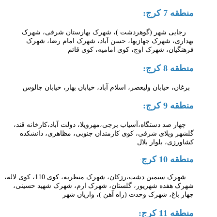
منطقه 7 کرج:
رجایی شهر (گوهردشت )، شهرک بهارستان شرقی، شهرک
بهداری، شهرک جهازیها، حسن آباد، شهرک امام رضا، شهرک
فرهنگیان، شهرک اوج، کوی امامیه، کوی قائم
منطقه 8 کرج:
برغان، خیابان ولیعصر، اسلام آباد، خیابان بهار، خیابان چالوس
منطقه 9 کرج:
چهار صد دستگاه،آسیاب برجی،مهرویلا، دولت آباد،کارخانه قند،
گلشهر ویلای شرقی، کوی کارمندان جنوبی، مظاهری، دانشکده
کشاورزی، بلوار بلال
منطقه 10 کرج
:
شهرک سیمین دشت،رزکان، شهرک منظریه، کوی 110، کوی لاله،
شهرک هفده شهریور، گلستان، شهرک ارم، شهرک شهید حسینی،
چهار باغ، شهرک وحدت (راه آهن )، واریان شهر
منطقه 11 کرج: