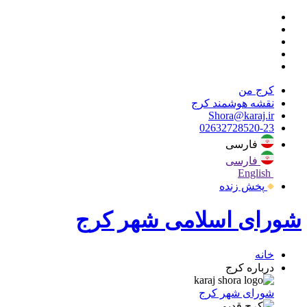
کرج من
نقشه هوشمند کرج
Shora@karaj.ir
02632728520-23
فارسی
فارسی
English
پخش زنده
شورای اسلامی شهر کرج
خانه
درباره کرج
شورای شهر کرج