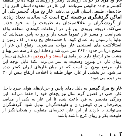
غار یخ مراد
در حوالی روستای آزادبر و روستای کهنه ده در منطقه
گچسر و جاده چالوس می‌باشد. این غار در محدوده استان البرز و از
غار یخ مراد گچسر یکی از
جاذبه‌های طبیعی استان البرز می‌باشد.
اماکن گردشگری برجسته کرج
است که سالیانه تعداد زیادی
از گردشگران و علاقه‌مندان به طبیعت را به خود جذب
می‌کند.
دریچه ورودی این غار در ارتفاعات کوه‌های منطقه واقع
شده‌است و مسیر غار عموماً شیب دار و رو به پایین می‌باشد که
نهایتاً با رسیدن به اعماق کوه، با چشمه‌های یخ زده در کف زمین و
استالاکتیت های اسفنجی غار مواجه می‌شوید. ارتفاع این غار از
سطح دریا در حدود ۲۶۴۰ متر می‌باشد و دهانهٔ این غار سه متر پهنا و
هشت متر ارتفاع دارد. در ماه‌های
اسفند و فروردین
، قندیل‌های بسیار
زیبای غار، در بهترین وضعیت به سر می‌برند. نکتهٔ قابل توجه این
غار، مرتفع بودنِ آن است که در میان غارهای ایران کمتر دیده
می‌شود. در بخشی از غار، چهار طبقه با اختلاف ارتفاع بیش از ۳۰
متر دیده می‌شوند.
غار یخ مراد گچسر
به دلیل دمای پایین و جریان‌های هوای سرد داخل
غار، حتی در فصول گرم سال نیز یخ‌های خود را حفظ می‌کند. این
ویژگی منحصر به فرد باعث شده تا این غار به یکی از مقاصد
پرطرفدار برای کوهنوردان و طبیعت‌گردان تبدیل شود. گردشگران
می‌توانند با بازدید از این غار، تجربه‌ای متفاوت و هیجان‌انگیز از
طبیعت بکر و زیبای کرج داشته باشند.