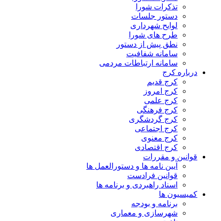
تذکرات شورا
دستور جلسات
لوایح شهرداری
طرح های شورا
نطق پیش از دستور
سامانه شفافیت
سامانه ارتباطات مردمی
درباره کرج
کرج قدیم
کرج امروز
کرج علمی
کرج فرهنگی
کرج گردشگری
کرج اجتماعی
کرج معنوی
کرج اقتصادی
قوانین و مقررات
آیین نامه ها و دستورالعمل ها
قوانین فرادست
اسناد راهبردی و برنامه ها
کمیسیون ها
برنامه و بودجه
شهرسازی و معماری