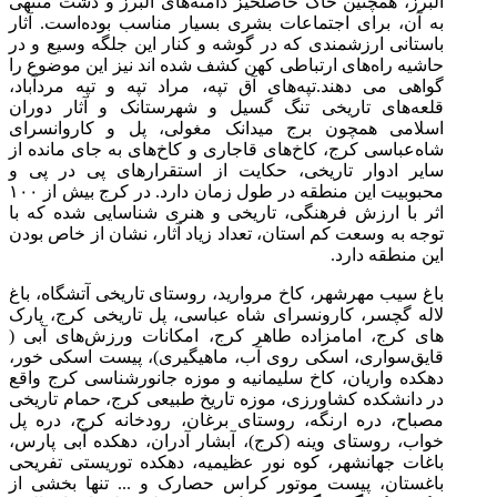
البرز، همچنین خاک حاصلخیز دامنه‌های البرز و دشت منتهی
به آن، برای اجتماعات بشری بسیار مناسب بوده‌است. آثار
باستانی ارزشمندی که در گوشه و کنار این جلگه وسیع و در
حاشیه راه‌های ارتباطی کهن کشف شده اند نیز این موضوع را
گواهی می دهند.تپه‌های آق تپه، مراد تپه و تپه مردآباد،
قلعه‌های تاریخی تنگ گسیل و شهرستانک و آثار دوران
اسلامی همچون برج میدانک مغولی، پل و کاروانسرای
شاه‌عباسی کرج، کاخ‌های قاجاری و کاخ‌های به جای مانده از
سایر ادوار تاریخی، حکایت از استقرارهای پی در پی و
محبوبیت این منطقه در طول زمان دارد. در کرج بیش از ۱۰۰
اثر با ارزش فرهنگی، تاریخی و هنری شناسایی شده که با
توجه به وسعت کم استان، تعداد زیاد آثار، نشان از خاص بودن
این منطقه دارد.
باغ سیب مهرشهر، کاخ مروارید، روستای تاریخی آتشگاه، باغ
لاله گچسر، کارونسرای شاه عباسی، پل تاریخی کرج، پارک
های کرج، امامزاده طاهر کرج، امکانات ورزش‌های آبی (
قایق‌سواری، اسکی روی آب، ماهیگیری)، پیست اسکی خور،
دهکده واریان، کاخ سلیمانیه و موزه جانورشناسی کرج واقع
در دانشکده کشاورزی، موزه تاریخ طبیعی کرج، حمام تاریخی
مصباح، دره ارنگه، روستای برغان، رودخانه کرج، دره پل
خواب، روستای وینه (کرج)، آبشار آدران، دهکده آبی پارس،
باغات جهانشهر، کوه نور عظیمیه، دهکده توریستی تفریحی
باغستان، پیست موتور کراس حصارک و ... تنها بخشی از