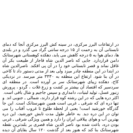
در ارتفاعات البرز مرکزی، در سینه کش البرز مرکزی آنجا که دمای
تابستانی آن به زحمت از ۱۵ درجه سانتی گراد می گذرد و در بلندی
ها، دمای هوا به ۵ درجه کاهش می یابد، دهکده کوهستانی شهرستانک
دامن قراردارد. جایی که ناصر الدین شاه قاجار از طبیعت بکر آن
غافل نماند و قصر تابستانی خود را در آن پی افکند. ناصرالدین شاه
در ابتدا در این منطقه چادر میزد ولی بعد از مدتی دستور داد تا کاخی
در آن بنا شود. ارتفاع این منطقه به ۳۳۳۰ متر میرسد. در نزدیکی
کاخ، دهکده زیبای شهرستانک سر بر آورده است. در منطقه ای
سردسیر که اقتصاد آن بیشتر بر کشت و زرع غلات ، گردو ، پرورش
زنبور عسل، تولید لبنیات، دامداری و سپس جاجیم و شال بافی است.
اکثر دره هایی که در این رشته کوه قرار دارند، شمالی ـ جنوبی اند. و
تنها دره ای که شرقی ـ غربی است همین شهرستانک است. این جا
گذرگاه خورشید است! یعنی از لحظة طلوع تا غروب آفتاب را می
توان در این دره دید. به خاطر طول مدت تابش خورشید، این دره
بهترین آب و هوای ییلاقی ایران را دارد و همین ویژگی شرقی ـ غربی
بودن دره، باعث شده بود ناصر الدین شاه قصری بر بلندترین نقطه
شهرستانک بنا کند که هنوز بعد از گذشت ۱۲۰ سال بقایای آن دیده