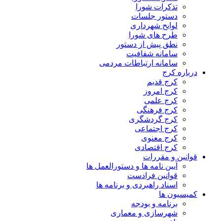
تذکرات شورا
دستور جلسات
لوایح شهرداری
طرح های شورا
نطق پیش از دستور
سامانه شفافیت
سامانه ارتباطات مردمی
درباره کرج
کرج قدیم
کرج امروز
کرج علمی
کرج فرهنگی
کرج گردشگری
کرج اجتماعی
کرج معنوی
کرج اقتصادی
قوانین و مقررات
آیین نامه ها و دستورالعمل ها
قوانین فرادست
اسناد راهبردی و برنامه ها
کمیسیون ها
برنامه و بودجه
شهرسازی و معماری