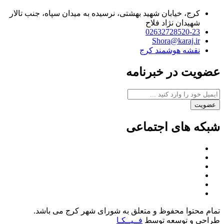
کرج، خیابان شهید بهشتی، نرسیده به میدان سپاه، جنب تالار
شهیدان نژاد فلاح
02632728520-23
Shora@karaj.ir
نقشه هوشمند کرج
عضویت در خبرنامه
عضویت
شبکه های اجتماعی
تمام محتوا محفوظ و متعلق به شورای شهر کرج می باشد.
طراحی و توسعه توسط
فــیــکـا