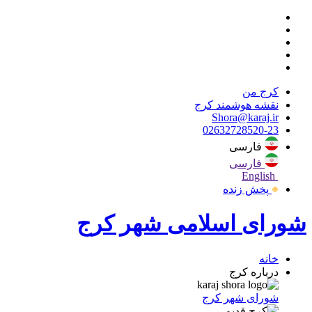
کرج من
نقشه هوشمند کرج
Shora@karaj.ir
02632728520-23
فارسی
فارسی
English
پخش زنده
شورای اسلامی شهر کرج
خانه
درباره کرج
شورای شهر کرج