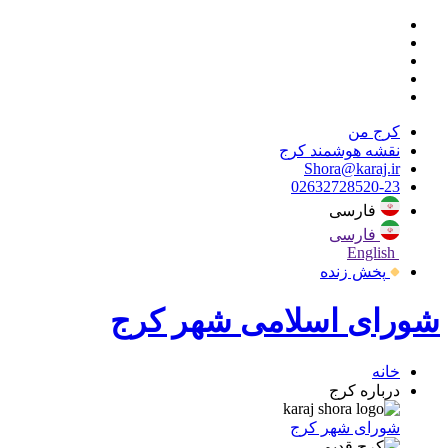
کرج من
نقشه هوشمند کرج
Shora@karaj.ir
02632728520-23
فارسی
فارسی
English
پخش زنده
شورای اسلامی شهر کرج
خانه
درباره کرج
شورای شهر کرج