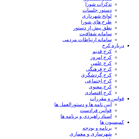
تذکرات شورا
دستور جلسات
لوایح شهرداری
طرح های شورا
نطق پیش از دستور
سامانه شفافیت
سامانه ارتباطات مردمی
درباره کرج
کرج قدیم
کرج امروز
کرج علمی
کرج فرهنگی
کرج گردشگری
کرج اجتماعی
کرج معنوی
کرج اقتصادی
قوانین و مقررات
آیین نامه ها و دستورالعمل ها
قوانین فرادست
اسناد راهبردی و برنامه ها
کمیسیون ها
برنامه و بودجه
شهرسازی و معماری