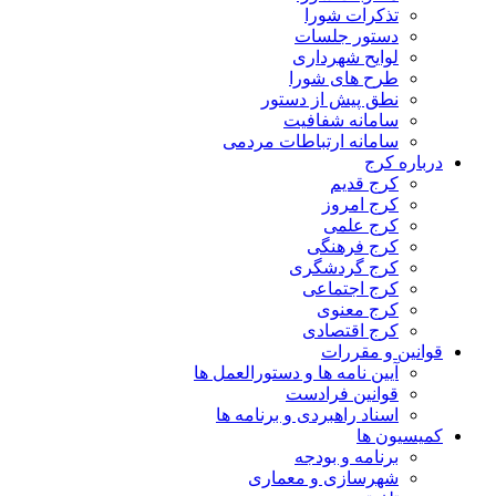
تذکرات شورا
دستور جلسات
لوایح شهرداری
طرح های شورا
نطق پیش از دستور
سامانه شفافیت
سامانه ارتباطات مردمی
درباره کرج
کرج قدیم
کرج امروز
کرج علمی
کرج فرهنگی
کرج گردشگری
کرج اجتماعی
کرج معنوی
کرج اقتصادی
قوانین و مقررات
آیین نامه ها و دستورالعمل ها
قوانین فرادست
اسناد راهبردی و برنامه ها
کمیسیون ها
برنامه و بودجه
شهرسازی و معماری