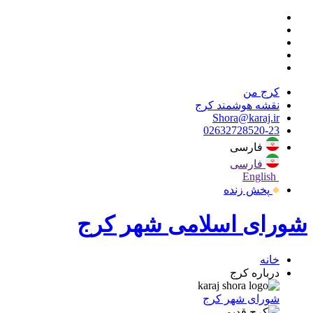
کرج من
نقشه هوشمند کرج
Shora@karaj.ir
02632728520-23
فارسی
فارسی
English
پخش زنده
شورای اسلامی شهر کرج
خانه
درباره کرج
شورای شهر کرج