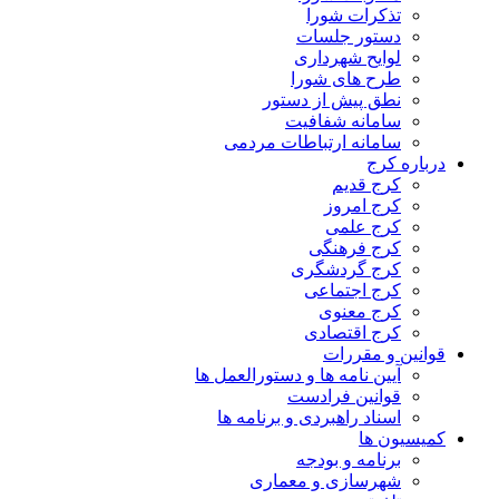
تذکرات شورا
دستور جلسات
لوایح شهرداری
طرح های شورا
نطق پیش از دستور
سامانه شفافیت
سامانه ارتباطات مردمی
درباره کرج
کرج قدیم
کرج امروز
کرج علمی
کرج فرهنگی
کرج گردشگری
کرج اجتماعی
کرج معنوی
کرج اقتصادی
قوانین و مقررات
آیین نامه ها و دستورالعمل ها
قوانین فرادست
اسناد راهبردی و برنامه ها
کمیسیون ها
برنامه و بودجه
شهرسازی و معماری