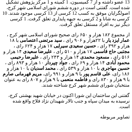
13 عضو داشته و از 7 کمیسیون، 1 کمیته و 1 مرکز پژوهش تشکیل
شده است. گفتنی است در دوره ششم شورای اسلامی شهر کرج،
اصولگرایان موفق به کسب 12 کرسی از 13 کرسی موجود شدند. 10
کرسی به شانا و 2 کرسی به جبهه پایداری تعلق گرفت. 1 کرسی
دیگر نیز به افراد مستقل تعلق گرفت.
از مجموع ۱۸۲ هزار و ۶۵۰ رای صحیح شورای اسلامی شهر کرج ،
عمار ایزد یار
با ۲۲هزار و ۹۰۶ رای ،
سید مرتضی اعتصامی
با ۱۸
هزار و ۳۹۲ رای ،
حسین سعیدی سیرایی
۱۷ هزار و ۶۲۴ رای ،
مجتبی حاج قاسمی
۱۷ هزار و ۵۱۰ رای ،
علیرضا سعیدی
۱۴ هزار و
۵۱۶ رای ،
مسعود محمدی
۱۴ هزار و ۲۴۳ رای ،
علیرضا رحیمی
محمود آبادی
۱۴ هزار و ۶۹ رای ،
جواد چپردار
۱۰ هزار و ۸۹۳ رای ،
حسین مهاجری
با ۱۰ هزار و ۵۳۹ رای ،
محمد اسدیان
با ۱۰ هزار و
۱۸۶ رای،
علی قاسم پور
با ۹ هزار و ۹۹۱ رای،
مریم قهرمانی صارم
با ۹ هزار و ۸۳۰ رای و
فاطمه منعمی
با ۹ هزار و ۸۰۷ رای به عنوان
منتخبان شورای ششم شهر کرج شناخته شدند.
گفتنی این ساختمان این شورا اکنون در خیابان شهید بهشتی کرج،
نرسیده به میدان سپاه و جنب تالار شهیدان نژاد فلاح واقع شده
است.
تصاویر
مربوطه