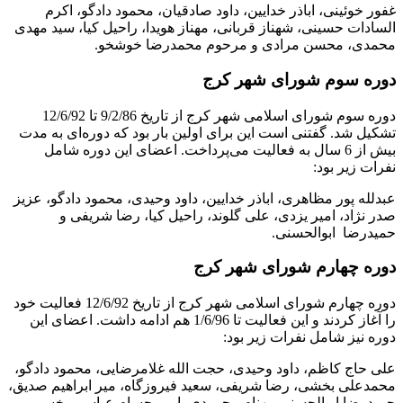
غفور خوئینی، اباذر خدایین، داود صادقیان، محمود دادگو، اکرم
السادات حسینی، شهناز قربانی، مهناز هویدا، راحیل کیا، سید مهدی
محمدی، محسن مرادی و مرحوم محمدرضا خوشخو.
دوره سوم شورای شهر کرج
دوره سوم شورای اسلامی شهر کرج از تاریخ 9/2/86 تا 12/6/92
تشکیل شد. گفتنی است این برای اولین بار بود که دوره‌ای به مدت
بیش از 6 سال به فعالیت می‌پرداخت. اعضای این دوره شامل
نفرات زیر بود:
عبدلله پور مظاهری، اباذر خدایین، داود وحیدی، محمود دادگو، عزیز
صدر نژاد، امیر یزدی، علی گلوند، راحیل کیا، رضا شریفی و
حمیدرضا ابوالحسنی.
دوره چهارم شورای شهر کرج
دوره چهارم شورای اسلامی شهر کرج از تاریخ 12/6/92 فعالیت خود
را آغاز کردند و این فعالیت تا 1/6/96 هم ادامه داشت. اعضای این
دوره نیز شامل نفرات زیر بود:
علی حاج کاظم، داود وحیدی، حجت الله غلامرضایی، محمود دادگو،
محمدعلی بخشی، رضا شریفی، سعید فیروزگاه، میر ابراهیم صدیق،
حمیدرضا ابوالحسنی، بهنام محمودی، امیر حسام عباسی، خسرو