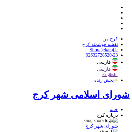
کرج من
نقشه هوشمند کرج
Shora@karaj.ir
02632728520-23
فارسی
فارسی
English
پخش زنده
شورای اسلامی شهر کرج
خانه
درباره کرج
شورای شهر کرج