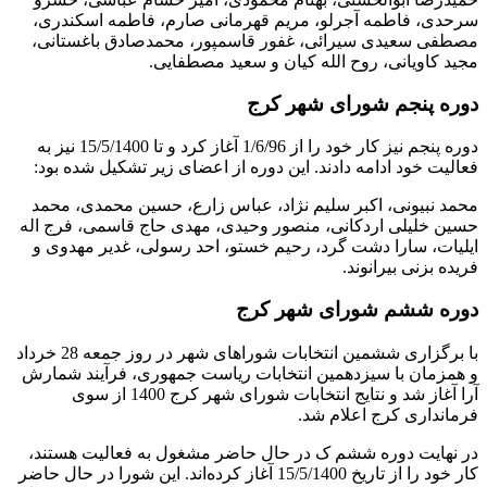
سرحدی، فاطمه آجرلو، مریم قهرمانی صارم، فاطمه اسکندری،
مصطفی سعیدی سیرائی، غفور قاسمپور، محمدصادق باغستانی،
مجید کاویانی، روح الله کیان و سعید مصطفایی.
دوره پنجم شورای شهر کرج
دوره پنجم نیز کار خود را از 1/6/96 آغاز کرد و تا 15/5/1400 نیز به
فعالیت خود ادامه دادند. این دوره از اعضای زیر تشکیل شده بود:
محمد نبیونی، اکبر سلیم نژاد، عباس زارع، حسین محمدی، محمد
حسین خلیلی اردکانی، منصور وحیدی، مهدی حاج قاسمی، فرج اله
ایلیات، سارا دشت گرد، رحیم خستو، احد رسولی، غدیر مهدوی و
فریده بزنی بیرانوند.
دوره ششم شورای شهر کرج
با برگزاری ششمین انتخابات شوراهای شهر در روز جمعه 28 خرداد
و همزمان با سیزدهمین انتخابات ریاست جمهوری، فرآیند شمارش
آرا آغاز شد و نتایج انتخابات شورای شهر کرج 1400 از سوی
فرمانداری کرج اعلام شد.
در نهایت دوره ششم ک در حال حاضر مشغول به فعالیت هستند،
کار خود را از تاریخ 15/5/1400 آغاز کرده‌اند. این شورا در حال حاضر