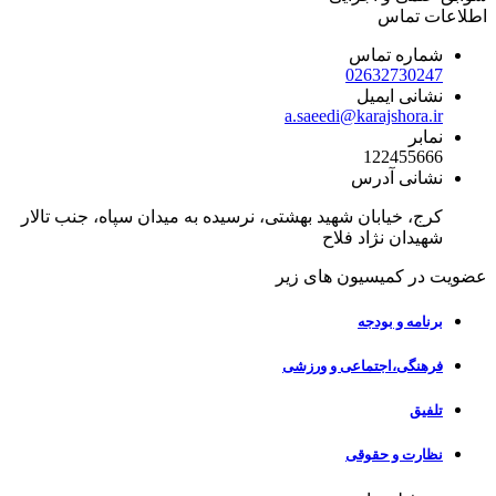
اطلاعات
تماس
شماره تماس
02632730247
نشانی ایمیل
a.saeedi@karajshora.ir
نمابر
122455666
نشانی آدرس
کرج، خیابان شهید بهشتی، نرسیده به میدان سپاه، جنب تالار
شهیدان نژاد فلاح
عضویت در
کمیسیون های زیر
برنامه و بودجه
فرهنگی،اجتماعی و ورزشی
تلفیق
نظارت و حقوقی