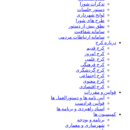
تذکرات شورا
دستور جلسات
لوایح شهرداری
طرح های شورا
نطق پیش از دستور
سامانه شفافیت
سامانه ارتباطات مردمی
درباره کرج
کرج قدیم
کرج امروز
کرج علمی
کرج فرهنگی
کرج گردشگری
کرج اجتماعی
کرج معنوی
کرج اقتصادی
قوانین و مقررات
آیین نامه ها و دستورالعمل ها
قوانین فرادست
اسناد راهبردی و برنامه ها
کمیسیون ها
برنامه و بودجه
شهرسازی و معماری