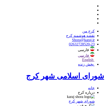
کرج من
نقشه هوشمند کرج
Shora@karaj.ir
02632728520-23
فارسی
فارسی
English
پخش زنده
شورای اسلامی شهر کرج
خانه
درباره کرج
شورای شهر کرج