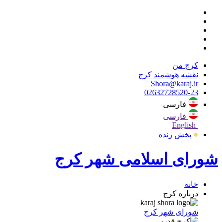
کرج من
نقشه هوشمند کرج
Shora@karaj.ir
02632728520-23
فارسی
فارسی
English
پخش زنده
شورای اسلامی شهر کرج
خانه
درباره کرج
شورای شهر کرج