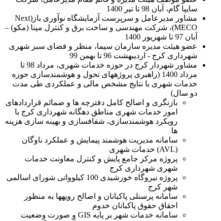
سایپا گام، آبان 98 تا تیر 1400
مشاور مدیرعامل و سرپرست آزمایشگاه نوآوری باز(Next
MECO)، شرکت مهندسی و ساخت برق و کنترل مپنا (مکو) –
آبان 97 تا شهریور 1400
عضو هیئت مدیره سازمان سیما، منظر و فضای سبز شهری
شهرداری کرج - اردیبهشت 96 تا بهمن 99
مشاور شهردار کرج در حوزه خدمات شهری، مرداد 98 تا
مرداد 1400 (راهبری پروژههای تحول و هوشمندسازی حوزه
خدمات شهری با نتایج مشخص مالی و عملکردی طی مدت
دو سال)
بازنگری و اصالح کامل دفترچه ها و ضمائم قراردادهای
امور خدمات شهری مناطق دهگانه شهرداری کرج با
رویکرد هوشمندسازی، شفافسازی و بهینه سازی هزینه
ها
سامانه مدیریت هوشمند پیمایش و عملکرد ناوگان
(AVL) خدمات شهری
پروژه مرکز جامع پایش و کنترل معاونت خدمات
شهری شهرداری کرج
پروژه نیروگاه خورشیدی 100 کیلوواتی شورای اسالمی
شهر کرج
سامانه پرسنلی پاکبانان و اصالح رویهها به منظور
احقاق حقوق پاکبانان خدوم
سامانه خدمات شهر بر پایه GIS و صورت وضعیت