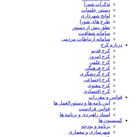
تذکرات شورا
دستور جلسات
لوایح شهرداری
طرح های شورا
نطق پیش از دستور
سامانه شفافیت
سامانه ارتباطات مردمی
درباره کرج
کرج قدیم
کرج امروز
کرج علمی
کرج فرهنگی
کرج گردشگری
کرج اجتماعی
کرج معنوی
کرج اقتصادی
قوانین و مقررات
آیین نامه ها و دستورالعمل ها
قوانین فرادست
اسناد راهبردی و برنامه ها
کمیسیون ها
برنامه و بودجه
شهرسازی و معماری