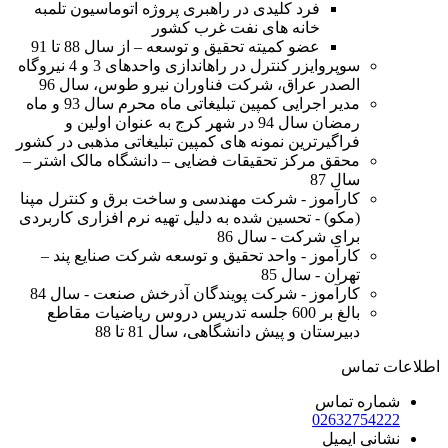
فرد کلیدی در راهبری پروژه اتوماسیون تلمبه
خانه های نفت غرب کشور
عضو کمیته تحقیق و توسعه – از سال 88 تا 91
سوپروایزر کنترل در راهاندازی واحدهای 3 و 4 نیروگاه
الصدر عراق، شرکت فناوران نیرو طوس، سال 96
مدیر اجرایی کمپین تبلیغاتی ماه محرم سال 93 و ماه
رمضان سال 94 در شهر کرج به عنوان اولین و
فراگیرترین نمونه های کمپین تبلیغاتی مذهبی در کشور
محقق مرکز تحقیقات فضایی – دانشگاه مالک اشتر –
سال 87
کارآموز - شرکت مهندسی و ساخت برق و کنترل مپنا
(مکو) - تحسین شده به دلیل تهیه نرم افزاری کاربردی
برای شرکت - سال 86
کارآموز - واحد تحقیق و توسعه شرکت صنایع پند –
تهران - سال 85
کارآموز - شرکت پویندگان آذرخش صنعت - سال 84
بالغ بر 600 جلسه تدریس دروس ریاضیات مقاطع
دبیرستان و پیش دانشگاهی، سال 81 تا 88
اطلاعات
تماس
شماره تماس
02632754222
نشانی ایمیل