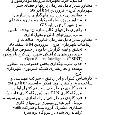
لندفیل، خرید تجهیزات نیروگاه بیوگازسوز و ...
مشاور مدیرعامل سازمان پارکها و فضای سبز
شهرداری کرج – فروردین 94 تا آذر 96:
فعالسازی حوزه سرمایهگذاری در سازمان
مشاور پروژه سامانه یکپارچه مدیریت فضای
سبز شهر کرج بر پایه GIS
راهبری طرحهای کالن سازمان: بودجه، تامین
مالی، پروژههای کالن و تحول اداری
مشاور مدیرعامل سازمان فنآوری اطالعات و
ارتباطات شهرداری کرج – فروردین 94 تا اسفند 95:
تحقیق و تهیه گزارش جامع در خصوص قرارداد
خرید دوربینهای ترافیکی شهرداری کرج با رویکرد
Open Source Intelligence (OSINT)
جذب سرمایهگذاری بخش خصوصی به منظور
توسعه و تجاریسازی شبکه فیبرنوری شهرداری
کرج
کارشناس کنترل و ابزاردقیق – شرکت مهندسی و
ساخت برق و کنترل مپنا )مکو( – اسفند 87 تا تیر 94:
فرد کلیدی در طراحی سیستم کنترل اولین
نیروگاه گازی DLN مپنا (نیروگاه گازی فارس)
فرد کلیدی در طراحی و راه اندازی اولین سیستم
ترنینگ گیر هیدروموتوری توربینهای گازی،
همکاری مشترک گروه مپنا و شرکت Voith
(راهاندازی شده در نیروگاه پره سر)