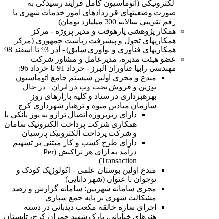
الکترونیکی (اتوماسیون کامل فرآیند رسیدگی به
صورت وضعیتهای قراردادهای امور خدمات شهری با
رقم تقریبی سالانه 300 میلیارد تومان)
همکار پژوهشی پارهوقت و مدیر پروژه - مرکز
همکاریهای تحول و پیشرفت ریاست جمهوری (مرکز
همکاریهای فنآوری و نوآوری سابق) - آذر 93 تا اسفند 98
عضو هیئت مدیره، مدیرعامل و مشاور شرکت
مهندسی رابیا فنآوران البرز - خرداد 91 تا خرداد 96:
مبدع و مجری اولین سیستم جامع اتوماسیون
توزین و فروش تحت وب در ایران - در حال
بهرهبرداری در ستاد و کلیه بازارهای روز
سازمان میادین میوه و ترهبار شهرداری کرج
دارای زیرپروژه اتصال ترازو به پوز بانکی با
همکاری شرکت پرداخت الکترونیک سامان
و شرکت پرداخت الکترونیک پارسیان
دارای طرح کسب و کار مبتنی بر تسهیم
درآمد به ازای هر تراکنش (Per
Transaction)
مبدع اولین بوستان علمی - اکولوژیک کودک و
نوجوان با عنوان (شهر دانایی)
مجری سامانه شهربین: سامانه گزارش و رصد
مشکالت شهری بر پایه جمع سپاری
اجرای سازه خالقه مکعب دیدبانی در دسته
هنرهای خیابانی، پارک شهید چمران کرج، تابستان