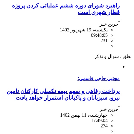
راهبرد شورای دوره ششم عملیاتی کردن پروژه
قطار شهری است
آخرین خبر
یکشنبه، 19 شهریور 1402
09:48:05
231
نطق ،
سوال و تذکر
مجتبی حاجی قاسمی؛
پرداخت رفاهی و سهم بیمه تکمیلی کارکنان تامین
نیرو، سبزبانان و پاکبانان استمرار خواهد یافت
آخرین خبر
چهارشنبه، 11 بهمن 1402
17:49:04
274