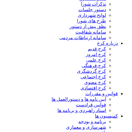
تذکرات شورا
دستور جلسات
لوایح شهرداری
طرح های شورا
نطق پیش از دستور
سامانه شفافیت
سامانه ارتباطات مردمی
درباره کرج
کرج قدیم
کرج امروز
کرج علمی
کرج فرهنگی
کرج گردشگری
کرج اجتماعی
کرج معنوی
کرج اقتصادی
قوانین و مقررات
آیین نامه ها و دستورالعمل ها
قوانین فرادست
اسناد راهبردی و برنامه ها
کمیسیون ها
برنامه و بودجه
شهرسازی و معماری