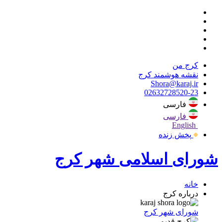
کرج من
نقشه هوشمند کرج
Shora@karaj.ir
02632728520-23
فارسی
فارسی
English
پخش زنده
شورای اسلامی شهر کرج
خانه
درباره کرج
شورای شهر کرج