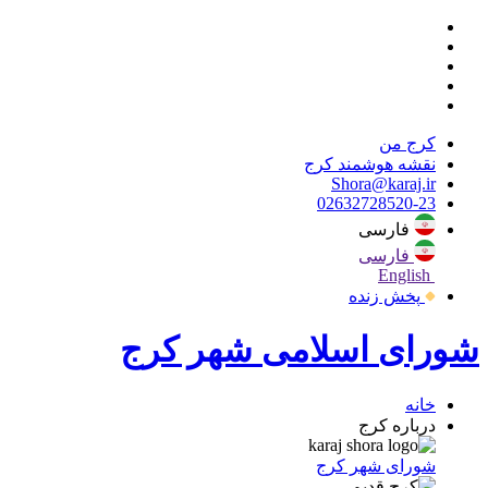
کرج من
نقشه هوشمند کرج
Shora@karaj.ir
02632728520-23
فارسی
فارسی
English
پخش زنده
شورای اسلامی شهر کرج
خانه
درباره کرج
شورای شهر کرج